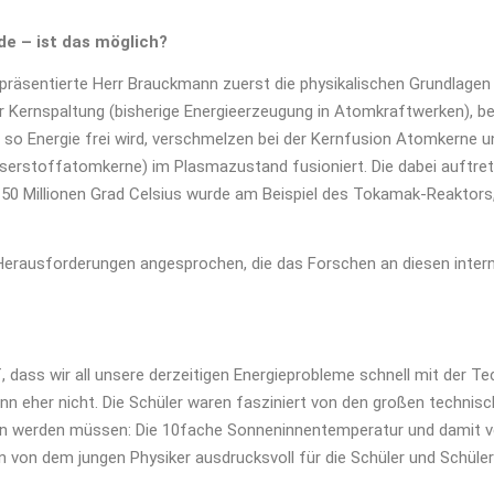
de – ist das möglich?
 präsentierte Herr Brauckmann zuerst die physikalischen Grundlagen
r Kernspaltung (bisherige Energieerzeugung in Atomkraftwerken), be
 so Energie frei wird, verschmelzen bei der Kernfusion Atomkerne u
serstoffatomkerne) im Plasmazustand fusioniert. Die dabei auftre
50 Millionen Grad Celsius wurde am Beispiel des Tokamak-Reaktors
erausforderungen angesprochen, die das Forschen an diesen intern
 dass wir all unsere derzeitigen Energieprobleme schnell mit der Te
n eher nicht. Die Schüler waren fasziniert von den großen technis
den werden müssen: Die 10fache Sonneninnentemperatur und damit 
 von dem jungen Physiker ausdrucksvoll für die Schüler und Schüle