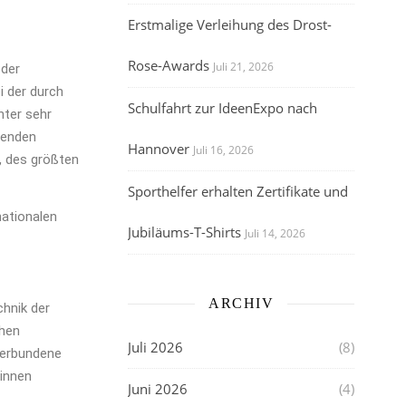
Erstmalige Verleihung des Drost-
Rose-Awards
Juli 21, 2026
 der
i der durch
Schulfahrt zur IdeenExpo nach
nter sehr
tenden
Hannover
Juli 16, 2026
, des größten
Sporthelfer erhalten Zertifikate und
ationalen
Jubiläums-T-Shirts
Juli 14, 2026
ARCHIV
chnik der
chen
Juli 2026
(8)
verbundene
rinnen
Juni 2026
(4)