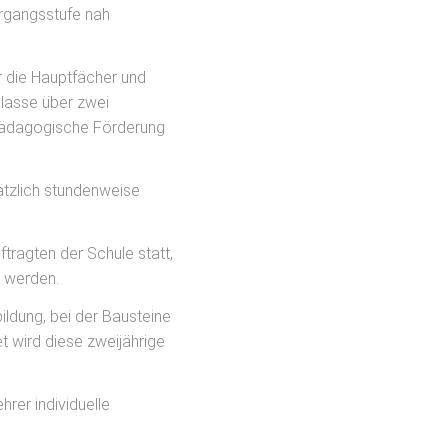
hrgangsstufe nah
ür die Hauptfächer und
Klasse über zwei
erpädagogische Förderung
ätzlich stundenweise
tragten der Schule statt,
n werden.
ildung, bei der Bausteine
t wird diese zweijährige
hrer individuelle