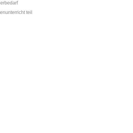
derbedarf
unterricht teil