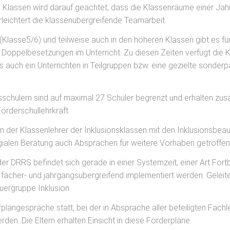
en Klassen wird darauf geachtet, dass die Klassenräume einer Ja
rleichtert die klassenübergreifende Teamarbeit.
 (Klasse5/6) und teilweise auch in den höheren Klassen gibt es f
Doppelbesetzungen im Unterricht. Zu diesen Zeiten verfügt die 
s auch ein Unterrichten in Teilgruppen bzw. eine gezielte sond
nsschülern sind auf maximal 27 Schüler begrenzt und erhalten zus
örderschullehrkraft.
 der Klassenlehrer der Inklusionsklassen mit den Inklusionsbeauf
egialen Beratung auch Absprachen für weitere Vorhaben getroffe
r DRRS befindet sich gerade in einer Systemzeit, einer Art Fortb
n fächer- und jahrgangsübergreifend implementiert werden. Geleite
uergruppe Inklusion.
plangespräche statt, bei der in Absprache aller beteiligten Fachle
rden. Die Eltern erhalten Einsicht in diese Förderpläne.