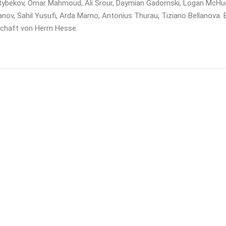
tybekov, Omar Mahmoud, Ali Srour, Daymian Gadomski, Logan McHug
nov, Sahil Yusufi, Arda Mamo, Antonius Thurau, Tiziano Bellanova.
chaft von Herrn Hesse.