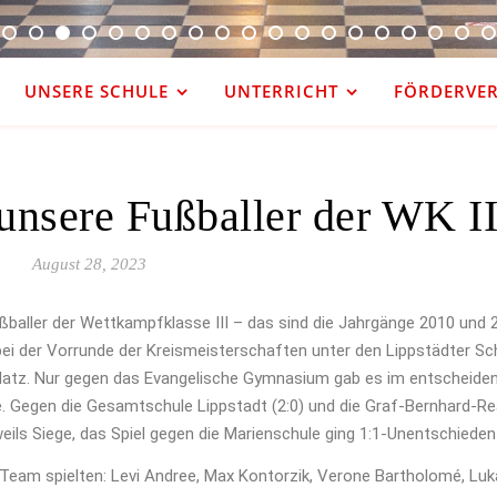
UNSERE SCHULE
UNTERRICHT
FÖRDERVERE
 unsere Fußballer der WK II
August 28, 2023
ßballer der Wettkampfklasse III – das sind die Jahrgänge 2010 und 
bei der Vorrunde der Kreismeisterschaften unter den Lippstädter Sc
Platz. Nur gegen das Evangelische Gymnasium gab es im entscheiden
e. Gegen die Gesamtschule Lippstadt (2:0) und die Graf-Bernhard-Rea
eils Siege, das Spiel gegen die Marienschule ging 1:1-Unentschieden
 Team spielten: Levi Andree, Max Kontorzik, Verone Bartholomé, Lu